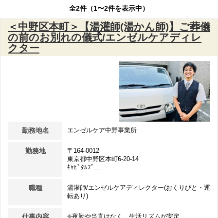
全2件（1〜2件を表示中）
＜中野区本町＞【湯灌師(湯かん師)】ご葬儀
の前のお別れの儀式/エンゼルケアディレ
クター
勤務地名
エンゼルケア中野事業所
勤務地
〒164-0012
東京都中野区本町6-20-14
ｷｬﾋﾟﾀﾙﾌﾟ...
職種
湯灌師/エンゼルケアディレクター(おくりびと・運
転あり)
仕事内容
❇️夜勤や当直はなく、生活リズムが安定