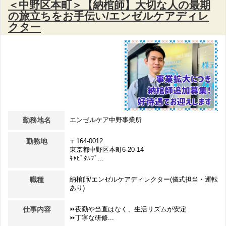
＜中野区本町＞【納棺師】大切な人の最期
の旅立ちをお手伝い/エンゼルケアディレ
クター
勤務地名
エンゼルケア中野事業所
勤務地
〒164-0012
東京都中野区本町6-20-14
ｷｬﾋﾟﾀﾙﾌﾟ...
職種
納棺師/エンゼルケアディレクター(儀式担当・運転
あり)
仕事内容
⏩夜勤や当直はなく、生活リズムが安定
⏩丁寧な研修...