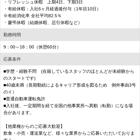
・リフレッシュ休暇 上期4日、下期3日
・有給休暇：入社6ヶ月経過後付与（1年目10日）
※有給消化率 全社平均82.5％
・慶弔休暇（結婚休暇、忌引休暇など）
勤務時間
9：00～18：00（休憩60分）
応募条件
■学歴・経験不問 (在籍しているスタッフのほとんどが未経験から
のスタートです)
■40歳未満（長期勤続によるキャリア形成を図るため 例外事由3号
のイ）
■普通自動車運転免許
■入社後、一定期間を経て全国の他事業所へ異動（転勤）になる場
合があります。
【他業種からのご応募大歓迎】
飲食・小売・運送業など、様々な業界からご応募いただいておりま
す！