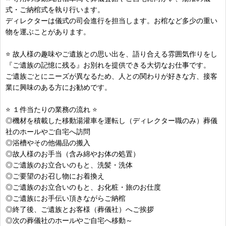
式・ご納棺式を執り行います。
ディレクターは儀式の司会進行を担当します。お棺など多少の重い
物を運ぶことがあります。
⭐ 故人様の趣味やご遺族との思い出を、語り合える雰囲気作りをし
『ご遺族の記憶に残る』お別れを提供できる大切なお仕事です。
ご遺族ごとにニーズが異なるため、人との関わりが好きな方、接客
業に興味のある方にお勧めです。
⭐ １件当たりの業務の流れ ⭐
◎機材を積載した移動湯灌車を運転し（ディレクター職のみ）葬儀
社のホールやご自宅へ訪問
◎浴槽やその他備品の搬入
◎故人様のお手当（含み綿やお体の処置）
◎ご遺族のお立合いのもと、洗髪・洗体
◎ご要望のお召し物にお着換え
◎ご遺族のお立合いのもと、お化粧・旅のお仕度
◎ご遺族にお手伝い頂きながらご納棺
◎終了後、ご遺族とお客様（葬儀社）へご挨拶
◎次の葬儀社のホールやご自宅へ移動～