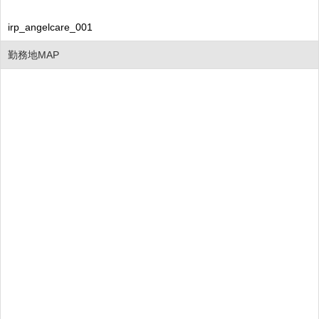
irp_angelcare_001
勤務地MAP