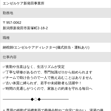
エンゼルケア新発田事業所
勤務地
〒957-0062
新潟県新発田市富塚町2-18-2
職種
納棺師/エンゼルケアディレクター(儀式担当・運転あり)
仕事内容
✅夜勤や当直はなく、生活リズムが安定
✅丁寧な研修があるので、専門知識ゼロから始められます
✅チームで助け合うので一人で抱え込むことはありません
✅古い体質に縛られず、若手や未経験者も活躍中！
✅時間の見通しがつくので、家族との約束を守れる毎日へ
━━━━━━━━◆◇◆━━━━━━━━
⭐ 専用の移動式浴槽車両で葬儀会館やご自宅に向かい、湯灌の儀