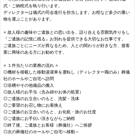
式・ご納棺式を執り行います。
ディレクターは儀式の司会進行を担当します。お棺など多少の重い
物を運ぶことがあります。
⭐ 故人様の趣味やご遺族との思い出を、語り合える雰囲気作りをし
『ご遺族の記憶に残る』お別れを提供できる大切なお仕事です。
ご遺族ごとにニーズが異なるため、人との関わりが好きな方、接客
業に興味のある方にお勧めです。
⭐ １件当たりの業務の流れ ⭐
◎機材を積載した移動湯灌車を運転し（ディレクター職のみ）葬儀
社のホールやご自宅へ訪問
◎浴槽やその他備品の搬入
◎故人様のお手当（含み綿やお体の処置）
◎ご遺族のお立合いのもと、洗髪・洗体
◎ご要望のお召し物にお着換え
◎ご遺族のお立合いのもと、お化粧・旅のお仕度
◎ご遺族にお手伝い頂きながらご納棺
◎終了後、ご遺族とお客様（葬儀社）へご挨拶
◎次の葬儀社のホールやご自宅へ移動～