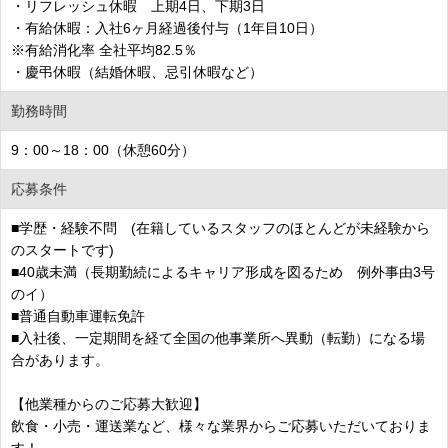
・リフレッシュ休暇 上期4日、下期3日
・有給休暇：入社6ヶ月経過後付与（1年目10日）
※有給消化率 全社平均82.5％
・慶弔休暇（結婚休暇、忌引休暇など）
勤務時間
9：00～18：00（休憩60分）
応募条件
■学歴・経験不問 (在籍しているスタッフのほとんどが未経験から
のスタートです)
■40歳未満（長期勤続によるキャリア形成を図るため 例外事由3号
のイ）
■普通自動車運転免許
■入社後、一定期間を経て全国の他事業所へ異動（転勤）になる場
合があります。
【他業種からのご応募大歓迎】
飲食・小売・運送業など、様々な業界からご応募いただいておりま
す！