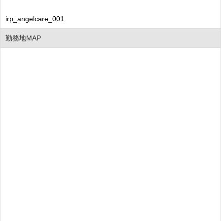
irp_angelcare_001
勤務地MAP