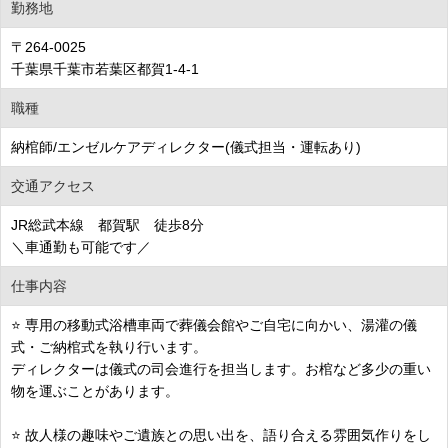
勤務地
〒264-0025
千葉県千葉市若葉区都賀1-4-1
職種
納棺師/エンゼルケアディレクター(儀式担当・運転あり)
交通アクセス
JR総武本線 都賀駅 徒歩8分
＼車通勤も可能です／
仕事内容
⭐ 専用の移動式浴槽車両で葬儀会館やご自宅に向かい、湯灌の儀
式・ご納棺式を執り行います。
ディレクターは儀式の司会進行を担当します。お棺など多少の重い
物を運ぶことがあります。
⭐ 故人様の趣味やご遺族との思い出を、語り合える雰囲気作りをし