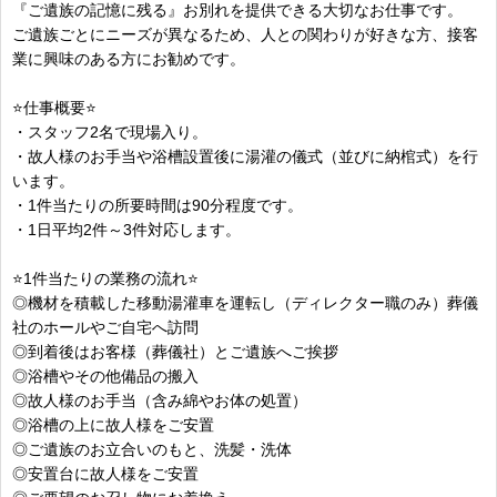
『ご遺族の記憶に残る』お別れを提供できる大切なお仕事です。
ご遺族ごとにニーズが異なるため、人との関わりが好きな方、接客
業に興味のある方にお勧めです。
⭐仕事概要⭐
・スタッフ2名で現場入り。
・故人様のお手当や浴槽設置後に湯灌の儀式（並びに納棺式）を行
います。
・1件当たりの所要時間は90分程度です。
・1日平均2件～3件対応します。
⭐1件当たりの業務の流れ⭐
◎機材を積載した移動湯灌車を運転し（ディレクター職のみ）葬儀
社のホールやご自宅へ訪問
◎到着後はお客様（葬儀社）とご遺族へご挨拶
◎浴槽やその他備品の搬入
◎故人様のお手当（含み綿やお体の処置）
◎浴槽の上に故人様をご安置
◎ご遺族のお立合いのもと、洗髪・洗体
◎安置台に故人様をご安置