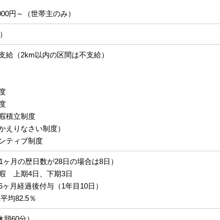
000円～（世帯主のみ）
月）
支給（2km以内の区間は不支給）
度
度
暇積立制度
かえりなさい制度）
ンティブ制度
1ヶ月の歴日数が28日の場合は8日）
暇 上期4日、下期3日
6ヶ月経過後付与（1年目10日）
平均82.5％
（休憩60分）