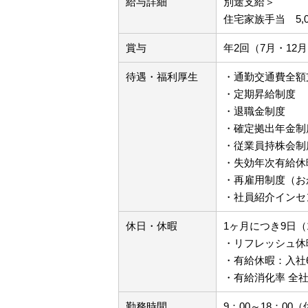
給与詳細
別途支給＞
住宅家族手当 5,
賞与
年2回（7月・12
待遇・福利厚生
・通勤交通費全額
・定期昇給制度
・退職金制度
・確定拠出年金制
・従業員持株会制
・失効年次有給休
・再雇用制度（お
・社員紹介インセ
休日・休暇
1ヶ月につき9日（
・リフレッシュ休
・有給休暇：入社
・有給消化率 全社
勤務時間
9：00～18：00