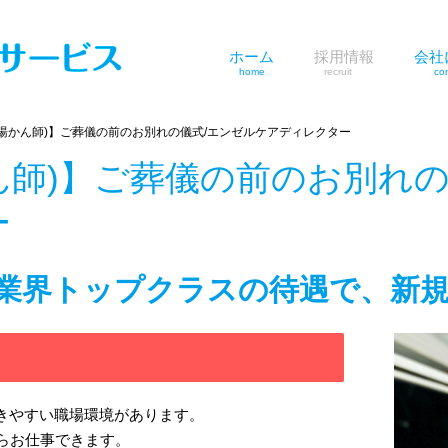
ホーム
採用情報
会社
home
recruit
com
湯かん師)】ご葬儀の前のお別れの儀式/エンゼルケアディレクター
ん師)】ご葬儀の前のお別れ
ー
業界トップクラスの待遇で、新規
働きやすい職場環境があります。
がらお仕事できます。