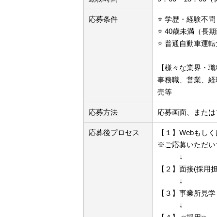
応募条件
⭐ 学歴・経験不
⭐ 40歳未満（
⭐ 普通自動車運
【様々な業界・職
事務職、営業、経
売等
応募方法
応募画面、またはフ
応募後プロセス
【１】Webもし
※ご応募いただい
↓
【２】面接(採用担
↓
【３】事業所見学
↓