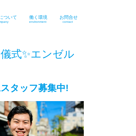
について
働く環境
お問合せ
pany
environment
contact
の儀式✨エンゼル
スタッフ募集中!