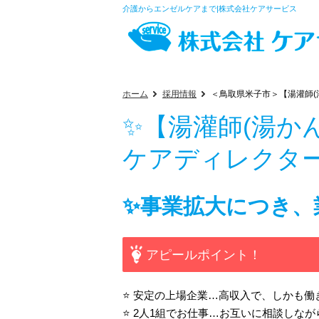
介護からエンゼルケアまで|株式会社ケアサービス
ホーム
採用情報
＜鳥取県米子市＞【湯灌師(
✨【湯灌師(湯か
ケアディレクタ
✨事業拡大につき、
アピールポイント！
⭐ 安定の上場企業…高収入で、しかも
⭐ 2人1組でお仕事…お互いに相談しな