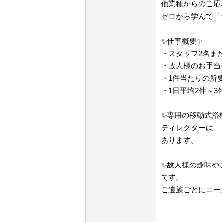
他業種からのご応
ゼロから学んで「
✨仕事概要✨
・スタッフ2名ま
・故人様のお手当
・1件当たりの所
・1日平均2件～
✨専用の移動式浴
ディレクターは、
あります。
✨故人様の趣味や
です。
ご遺族ごとにニー