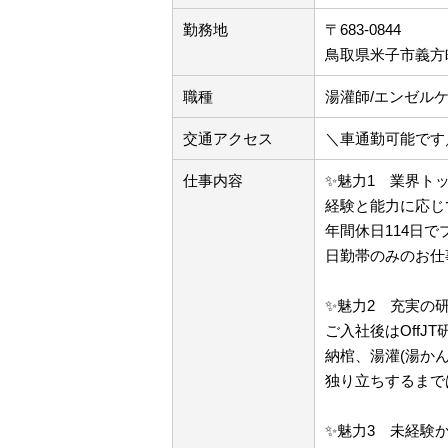
勤務地
〒683-0844
鳥取県米子市義方町
職種
湯灌師/エンゼル
交通アクセス
＼車通勤可能です
仕事内容
✨魅力1 業界ト
経験と能力に応じて
年間休日114日
日勤帯のみのお仕
✨魅力2 充実の研
ご入社後はOffJ
納棺、湯灌(湯か
独り立ちするまで
✨魅力3 未経験