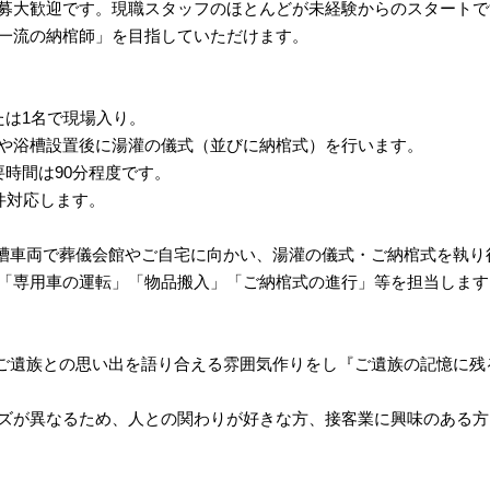
募大歓迎です。現職スタッフのほとんどが未経験からのスタートで
一流の納棺師」を目指していただけます。
たは1名で現場入り。
や浴槽設置後に湯灌の儀式（並びに納棺式）を行います。
要時間は90分程度です。
3件対応します。
槽車両で葬儀会館やご自宅に向かい、湯灌の儀式・ご納棺式を執り
「専用車の運転」「物品搬入」「ご納棺式の進行」等を担当します
ご遺族との思い出を語り合える雰囲気作りをし『ご遺族の記憶に残
ズが異なるため、人との関わりが好きな方、接客業に興味のある方