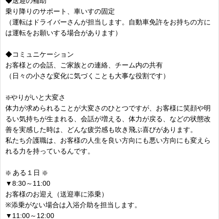
◆送迎の補助
乗り降りのサポート、車いすの固定
（運転はドライバーさんが担当します。自動車免許をお持ちの方に
は運転をお願いする場合があります）
◆コミュニケーション
お客様との会話、ご家族との連絡、チーム内の共有
（日々の小さな変化に気づくことも大事な役割です）
❇️やりがいと大変さ
体力が求められることが大変さのひとつですが、お客様に笑顔や明
るい気持ちが生まれる、会話が増える、体力が戻る、などの状態改
善を実感した時は、どんな疲労感も吹き飛ぶ喜びがあります。
私たち介護職は、お客様の人生を良い方向にも悪い方向にも変えら
れる力を持っているんです。
❇️ ある１日 ❇️
▼8:30～11:00
お客様のお迎え（送迎車に添乗）
※添乗がない場合は入浴介助を担当します。
▼11:00～12:00