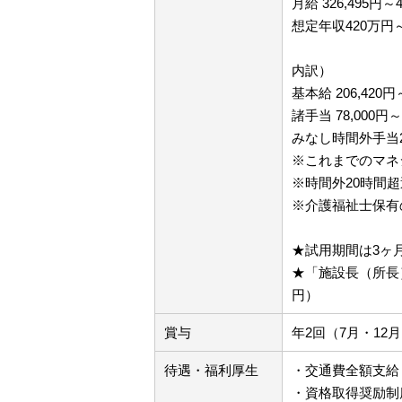
月給 326,495円～4
想定年収420万円
内訳）
基本給 206,420円～
諸手当 78,000円～
みなし時間外手当20時
※これまでのマネ
※時間外20時間
※介護福祉士保有の
★試用期間は3ヶ
★「施設長（所長
円）
賞与
年2回（7月・12
待遇・福利厚生
・交通費全額支給
・資格取得奨励制