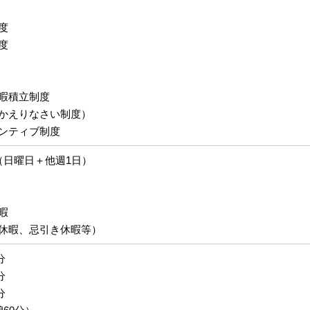
度
度
暇積立制度
かえりなさい制度）
ンティブ制度
（日曜日＋他週1日）
暇
休暇、忌引き休暇等）
分
分
分