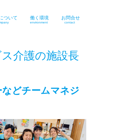
について
働く環境
お問合せ
pany
environment
contact
ビス介護の施設長
ーなどチームマネジ