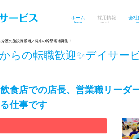
ホーム
採用情報
会社
home
recruit
com
ス介護の施設長候補／将来の幹部候補募集！
験からの転職歓迎✨デイサー
!飲食店での店長、営業職リーダ
る仕事です