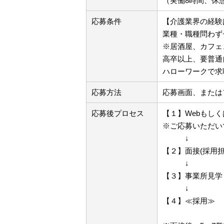
（実働8時間、休憩
応募条件
【介護業界の経験
業種・職種問わず
※居酒屋、カフェ
高卒以上、要普通
ハローワークで求
応募方法
応募画面、またはフ
応募後プロセス
【１】Webもし
※ご応募いただい
↓
【２】面接(採用担
↓
【３】事業所見学
↓
【４】≪採用≫