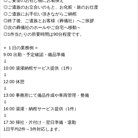
◎ご要望のお召し物にお着換え
◎ご遺族のお立合いのもと、お化粧・旅のお仕度
◎ご遺族にお手伝い頂きながらご納棺
◎終了後、ご遺族とお客様（葬儀社）へご挨拶
◎次の葬儀社のホールやご自宅へ移動～
◎1件当たりの所要時間は90分程度です。
⭐ １日の業務例 ⭐
9:00 出勤・予定確認・備品準備
⇩
10:00 湯灌納棺サービス提供（1件）
⇩
12:00 休憩
⇩
13:00 事務所にて備品作成や車両管理・整備
⇩
16:00 湯灌・納棺サービス提供（1件）
⇩
17:30 帰社・片付け・翌日準備・退勤
1日平均2件～3件対応します。