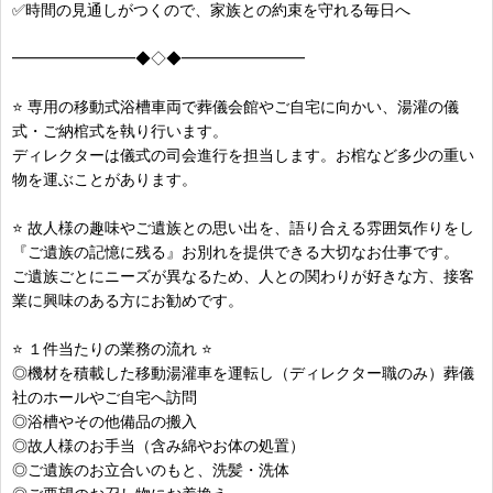
✅時間の見通しがつくので、家族との約束を守れる毎日へ
━━━━━━━━◆◇◆━━━━━━━━
⭐ 専用の移動式浴槽車両で葬儀会館やご自宅に向かい、湯灌の儀
式・ご納棺式を執り行います。
ディレクターは儀式の司会進行を担当します。お棺など多少の重い
物を運ぶことがあります。
⭐ 故人様の趣味やご遺族との思い出を、語り合える雰囲気作りをし
『ご遺族の記憶に残る』お別れを提供できる大切なお仕事です。
ご遺族ごとにニーズが異なるため、人との関わりが好きな方、接客
業に興味のある方にお勧めです。
⭐ １件当たりの業務の流れ ⭐
◎機材を積載した移動湯灌車を運転し（ディレクター職のみ）葬儀
社のホールやご自宅へ訪問
◎浴槽やその他備品の搬入
◎故人様のお手当（含み綿やお体の処置）
◎ご遺族のお立合いのもと、洗髪・洗体