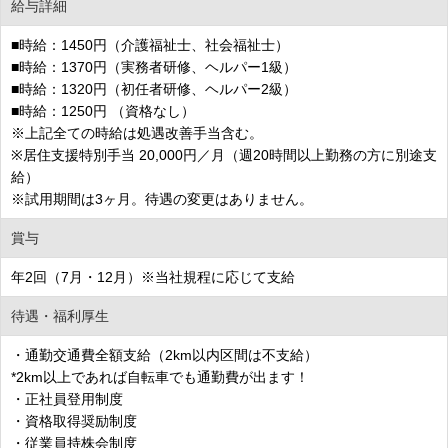
給与詳細
■時給：1450円（介護福祉士、社会福祉士）
■時給：1370円（実務者研修、ヘルパー1級）
■時給：1320円（初任者研修、ヘルパー2級）
■時給：1250円 （資格なし）
※上記全ての時給は処遇改善手当含む。
※居住支援特別手当 20,000円／月（週20時間以上勤務の方に別途支
給）
※試用期間は3ヶ月。待遇の変更はありません。
賞与
年2回（7月・12月）※当社規程に応じて支給
待遇・福利厚生
・通勤交通費全額支給（2km以内区間は不支給）
*2km以上であれば自転車でも通勤費が出ます！
・正社員登用制度
・資格取得奨励制度
・従業員持株会制度