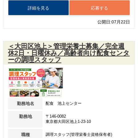
詳細を見る
応募する
公開日:07月22日
＜大田区池上＞管理栄養士募集／完全週
休2日・日曜休み／高齢者向け配食センタ
ーの調理スタッフ
勤務地名
配食 池上センター
勤務地
〒146-0082
東京都大田区池上1-23-10
職種
調理スタッフ(管理栄養士資格保有者)