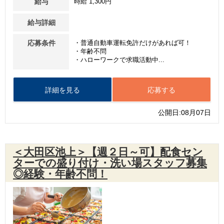
給与
時給 1,300円
給与詳細
応募条件
・普通自動車運転免許だけがあれば可！
・年齢不問
・ハローワークで求職活動中...
詳細を見る
応募する
公開日:08月07日
＜大田区池上＞【週２日～可】配食セン
ターでの盛り付け・洗い場スタッフ募集
◎経験・年齢不問！