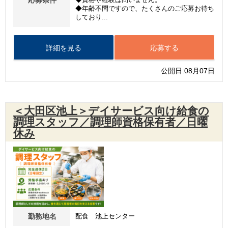
応募条件
◆資格や経験は問いません。
◆年齢不問ですので、たくさんのご応募お待ち
しており...
詳細を見る
応募する
公開日:08月07日
＜大田区池上＞デイサービス向け給食の
調理スタッフ／調理師資格保有者／日曜
休み
勤務地名
配食 池上センター